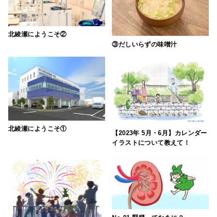
北綾瀬にようこそ②
③だしいらずの味噌汁
北綾瀬にようこそ①
【2023年 5月・6月】カレンダー
イラストについて教えて！