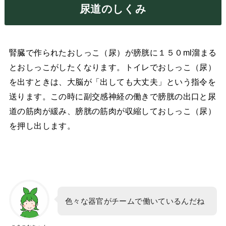
尿道のしくみ
腎臓で作られたおしっこ（尿）が膀胱に１５０ml溜まる
とおしっこがしたくなります。トイレでおしっこ（尿）
を出すときは、大脳が「出しても大丈夫」という指令を
送ります。この時に副交感神経の働きで膀胱の出口と尿
道の筋肉が緩み、膀胱の筋肉が収縮しておしっこ（尿）
を押し出します。
色々な器官がチームで働いているんだね