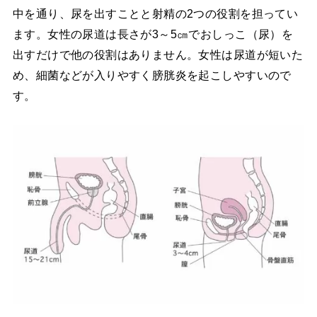
中を通り、尿を出すことと射精の2つの役割を担ってい
ます。女性の尿道は長さが3～5㎝でおしっこ（尿）を
出すだけで他の役割はありません。女性は尿道が短いた
め、細菌などが入りやすく膀胱炎を起こしやすいので
す。