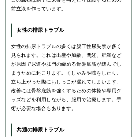
前立液を作っています。
女性の排尿トラブル
女性の排尿トラブルの多くは腹圧性尿失禁が多く
見られます。これは出産や加齢、閉経、肥満など
が原因で尿道や肛門の締める骨盤底筋が緩んでし
まうために起こります。くしゃみや咳をしたり、
立ち上がった際におしっこが漏れてしまいます。
改善には骨盤底筋を強くするための体操や専用グ
ッズなどを利用しながら、服用で治療します。手
術が必要な場合もあります。
共通の排尿トラブル