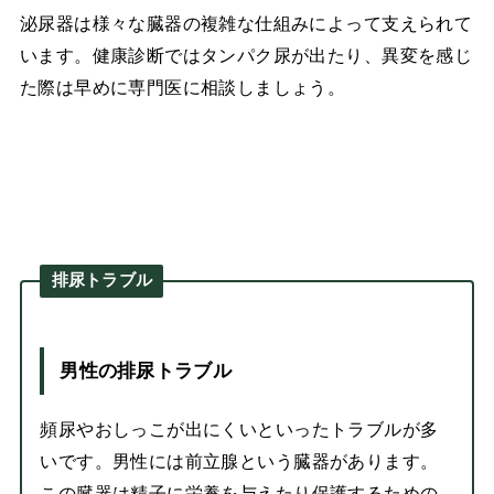
泌尿器は様々な臓器の複雑な仕組みによって支えられて
います。健康診断ではタンパク尿が出たり、異変を感じ
た際は早めに専門医に相談しましょう。
排尿トラブル
男性の排尿トラブル
頻尿やおしっこが出にくいといったトラブルが多
いです。男性には前立腺という臓器があります。
この臓器は精子に栄養を与えたり保護するための