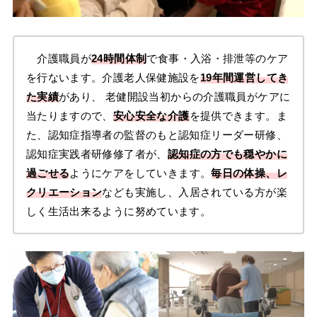
介護職員が
24時間体制
で食事・入浴・排泄等のケア
を行ないます。介護老人保健施設を
19年間運営してき
た実績
があり、 老健開設当初からの介護職員がケアに
当たりますので、
安心安全な介護
を提供できます。ま
た、認知症指導者の監督のもと認知症リーダー研修、
認知症実践者研修修了者が、
認知症の方でも穏やかに
過ごせる
ようにケアをしていきます。
毎日の体操、レ
クリエーション
なども実施し、入居されている方が楽
しく生活出来るように努めています。