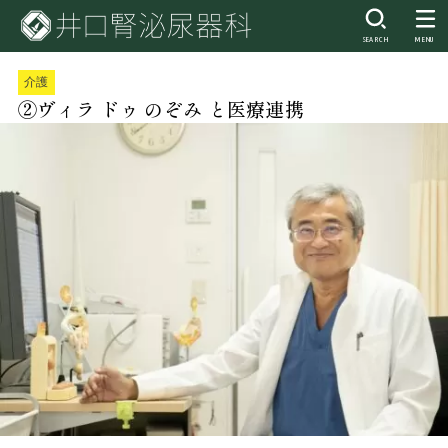
SEARCH
MENU
介護
②ヴィラ ドゥ のぞみ と医療連携