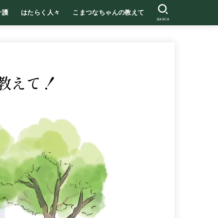
介護
はたらく人々
こまつなちゃんの教えて
SEARCH
て教えて！