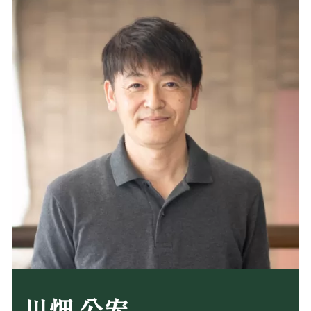
川畑 公宏